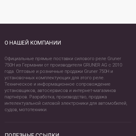
О НАШЕЙ КОМПАНИИ
Официальные прямые поставки силового реле Gruner
750H из Германии от производителя GRUNER AG с 2010
года. Оптовые и розничные продажи Gruner 750H и
установочных комплектующих для этого реле.
Техническое и информационное сопровождение
установщиков, автосервисов и интернет-магазинов
партнёров. Разработка, производство, продажа
интелектуальной силовой электроники для автомобилей,
судов, мототехники.
ПОЛЕЗНЫЕ ССЫЛКИ